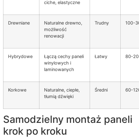
ciche, elastyczne
Drewniane
Naturalne drewno,
Trudny
100-3
możliwość
renowacji
Hybrydowe
Łączą cechy paneli
Łatwy
80-20
winylowych i
laminowanych
Korkowe
Naturalne, ciepłe,
Średni
60-120
tłumią dźwięki
Samodzielny montaż paneli
krok po kroku