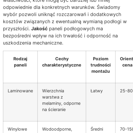
właściwości, które mogą być bardziej lub mniej
odpowiednie dla konkretnych warunków. Świadomy
wybór pozwoli uniknąć rozczarowań i dodatkowych
kosztów związanych z ewentualną wymianą podłogi w
przyszłości.
Jakość
paneli podłogowych ma
bezpośredni wpływ na ich trwałość i odporność na
uszkodzenia mechaniczne.
Rodzaj
Cechy
Poziom
Orien
paneli
charakterystyczne
trudności
cena
montażu
Laminowane
Wierzchnia
Łatwy
25-80 
warstwa z
melaminy, odporne
na ścieranie
Winylowe
Wodoodporne,
Średni
70-150