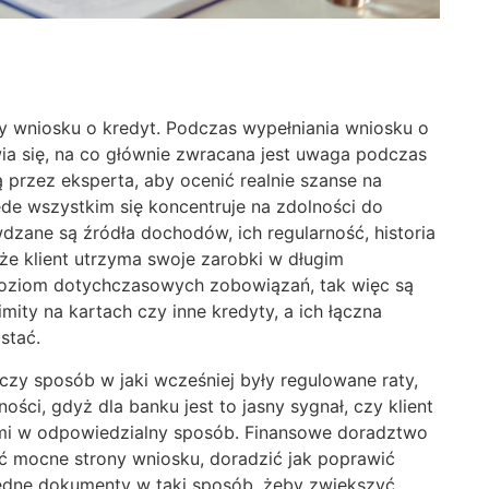
 wniosku o kredyt. Podczas wypełniania wniosku o
ia się, na co głównie zwracana jest uwaga podczas
są przez eksperta, aby ocenić realnie szanse na
de wszystkim się koncentruje na zdolności do
wdzane są źródła dochodów, ich regularność, historia
że klient utrzyma swoje zarobki w długim
 poziom dotychczasowych zobowiązań, tak więc są
mity na kartach czy inne kredyty, a ich łączna
stać.
czy sposób w jaki wcześniej były regulowane raty,
ści, gdyż dla banku jest to jasny sygnał, czy klient
dzmi w odpowiedzialny sposób. Finansowe doradztwo
 mocne strony wniosku, doradzić jak poprawić
będne dokumenty w taki sposób, żeby zwiększyć