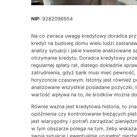
NIP:
9282096954
Na co zwraca uwagę kredytowy doradca przy
kredyt na budowę domu wielu ludzi zastanaw
analizy sytuacji i jakie kwestie analizowane 
otrzymanie kredytu. Doradca kredytowy prze
regularnej spłaty rat, dlatego dokładnie spra
zatrudnienia, gdyż bank musi mieć pewność, 
horyzoncie czasowym. Istotny jest również
analizowane wszystkie posiadane pożyczki, li
wartość wpływa na to, ile środków można do
Równie ważna jest kredytowa historia, to zna
opóźnienia czy kontrolowanie bieżących płatno
jest wiarygodny i potrafi zarządzać pienię
w tym obszarze polega na tym, żeby wskazać
swoją sytuację i ewentualnie uzupełnić niez