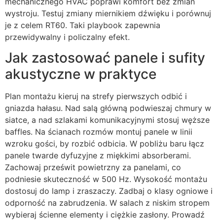
mechanicznego HVAC poprawi komfort bez zmian
wystroju. Testuj zmiany miernikiem dźwięku i porównuj
je z celem RT60. Taki playbook zapewnia
przewidywalny i policzalny efekt.
Jak zastosować panele i sufity
akustyczne w praktyce
Plan montażu kieruj na strefy pierwszych odbić i
gniazda hałasu. Nad salą główną podwieszaj chmury w
siatce, a nad szlakami komunikacyjnymi stosuj węższe
baffles. Na ścianach rozmów montuj panele w linii
wzroku gości, by rozbić odbicia. W pobliżu baru łącz
panele twarde dyfuzyjne z miękkimi absorberami.
Zachowaj prześwit powietrzny za panelami, co
podniesie skuteczność w 500 Hz. Wysokość montażu
dostosuj do lamp i zraszaczy. Zadbaj o klasy ogniowe i
odporność na zabrudzenia. W salach z niskim stropem
wybieraj ścienne elementy i ciężkie zasłony. Prowadź