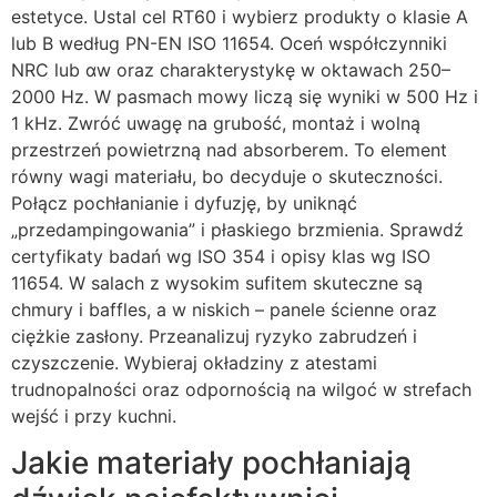
estetyce. Ustal cel RT60 i wybierz produkty o klasie A
lub B według PN-EN ISO 11654. Oceń współczynniki
NRC lub αw oraz charakterystykę w oktawach 250–
2000 Hz. W pasmach mowy liczą się wyniki w 500 Hz i
1 kHz. Zwróć uwagę na grubość, montaż i wolną
przestrzeń powietrzną nad absorberem. To element
równy wagi materiału, bo decyduje o skuteczności.
Połącz pochłanianie i dyfuzję, by uniknąć
„przedampingowania” i płaskiego brzmienia. Sprawdź
certyfikaty badań wg ISO 354 i opisy klas wg ISO
11654. W salach z wysokim sufitem skuteczne są
chmury i baffles, a w niskich – panele ścienne oraz
ciężkie zasłony. Przeanalizuj ryzyko zabrudzeń i
czyszczenie. Wybieraj okładziny z atestami
trudnopalności oraz odpornością na wilgoć w strefach
wejść i przy kuchni.
Jakie materiały pochłaniają