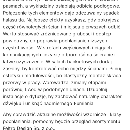
pasmach, a wykładziny osłabiają odbicia podłogowe.
Połączenie tych elementów daje odczuwalny spadek
hałasu tła. Najlepsze efekty uzyskasz, gdy pokryjesz
część równoległych ścian i miejsca pierwszych odbić.
Warto stosować zróżnicowane grubości i odstęp
powietrzny, co poprawia pochłanianie niższych
częstotliwości. W strefach wejściowych i ciągach
komunikacyjnych liczy się odporność na ścieranie i
łatwe czyszczenie. W salach bankietowych dodaj
zasłony, by kontrolować echo między ścianami. Pilnuj
estetyki i modułowości, bo elastyczny montaż skraca
przerwy w pracy. Wprowadzaj zmiany etapami i
porównuj LAeq w podobnych dniach. Uzupełnij
instalację o dyfuzję, by zachować naturalny charakter
dźwięku i uniknąć nadmiernego tłumienia.
Aby sprawdzić aktualne możliwości wzornicze i klasy
pochłaniania, pomocny będzie przegląd asortymentu
Feltro Design Sp. z o.o.
.