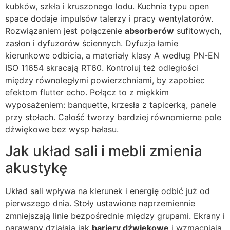
kubków, szkła i kruszonego lodu. Kuchnia typu open
space dodaje impulsów talerzy i pracy wentylatorów.
Rozwiązaniem jest połączenie
absorberów
sufitowych,
zasłon i dyfuzorów ściennych. Dyfuzja łamie
kierunkowe odbicia, a materiały klasy A według PN-EN
ISO 11654 skracają RT60. Kontroluj też odległości
między równoległymi powierzchniami, by zapobiec
efektom flutter echo. Połącz to z miękkim
wyposażeniem: banquette, krzesła z tapicerką, panele
przy stołach. Całość tworzy bardziej równomierne pole
dźwiękowe bez wysp hałasu.
Jak układ sali i mebli zmienia
akustykę
Układ sali wpływa na kierunek i energię odbić już od
pierwszego dnia. Stoły ustawione naprzemiennie
zmniejszają linie bezpośrednie między grupami. Ekrany i
parawany działają jak
bariery dźwiękowe
i wzmacniają