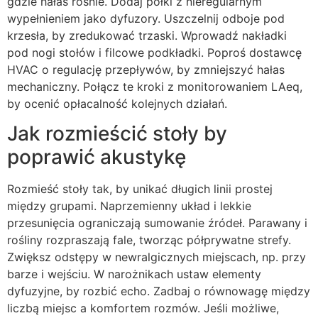
gdzie hałas rośnie. Dodaj półki z nieregularnym
wypełnieniem jako dyfuzory. Uszczelnij odboje pod
krzesła, by zredukować trzaski. Wprowadź nakładki
pod nogi stołów i filcowe podkładki. Poproś dostawcę
HVAC o regulację przepływów, by zmniejszyć hałas
mechaniczny. Połącz te kroki z monitorowaniem LAeq,
by ocenić opłacalność kolejnych działań.
Jak rozmieścić stoły by
poprawić akustykę
Rozmieść stoły tak, by unikać długich linii prostej
między grupami. Naprzemienny układ i lekkie
przesunięcia ograniczają sumowanie źródeł. Parawany i
rośliny rozpraszają fale, tworząc półprywatne strefy.
Zwiększ odstępy w newralgicznych miejscach, np. przy
barze i wejściu. W narożnikach ustaw elementy
dyfuzyjne, by rozbić echo. Zadbaj o równowagę między
liczbą miejsc a komfortem rozmów. Jeśli możliwe,