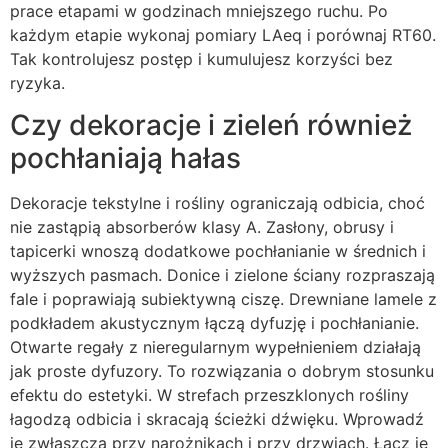
prace etapami w godzinach mniejszego ruchu. Po
każdym etapie wykonaj pomiary LAeq i porównaj RT60.
Tak kontrolujesz postęp i kumulujesz korzyści bez
ryzyka.
Czy dekoracje i zieleń również
pochłaniają hałas
Dekoracje tekstylne i rośliny ograniczają odbicia, choć
nie zastąpią absorberów klasy A. Zasłony, obrusy i
tapicerki wnoszą dodatkowe pochłanianie w średnich i
wyższych pasmach. Donice i zielone ściany rozpraszają
fale i poprawiają subiektywną ciszę. Drewniane lamele z
podkładem akustycznym łączą dyfuzję i pochłanianie.
Otwarte regały z nieregularnym wypełnieniem działają
jak proste dyfuzory. To rozwiązania o dobrym stosunku
efektu do estetyki. W strefach przeszklonych rośliny
łagodzą odbicia i skracają ścieżki dźwięku. Wprowadź
je zwłaszcza przy narożnikach i przy drzwiach. Łącz je