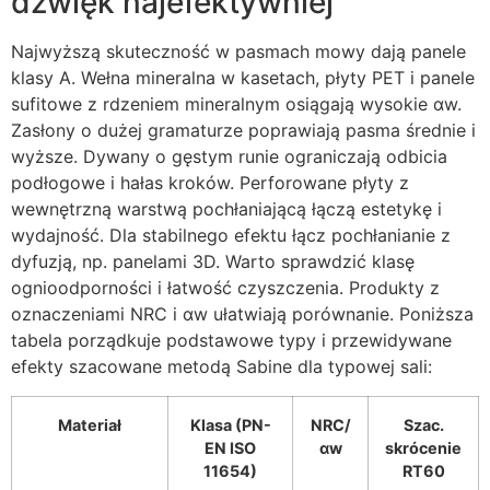
dźwięk najefektywniej
Najwyższą skuteczność w pasmach mowy dają panele
klasy A. Wełna mineralna w kasetach, płyty PET i panele
sufitowe z rdzeniem mineralnym osiągają wysokie αw.
Zasłony o dużej gramaturze poprawiają pasma średnie i
wyższe. Dywany o gęstym runie ograniczają odbicia
podłogowe i hałas kroków. Perforowane płyty z
wewnętrzną warstwą pochłaniającą łączą estetykę i
wydajność. Dla stabilnego efektu łącz pochłanianie z
dyfuzją, np. panelami 3D. Warto sprawdzić klasę
ognioodporności i łatwość czyszczenia. Produkty z
oznaczeniami NRC i αw ułatwiają porównanie. Poniższa
tabela porządkuje podstawowe typy i przewidywane
efekty szacowane metodą Sabine dla typowej sali:
Materiał
Klasa (PN-
NRC/
Szac.
EN ISO
αw
skrócenie
11654)
RT60