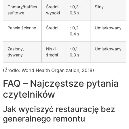
Chmury/baffles
Średni–
~0,3–
Silny
sufitowe
wysoki
0,6 s
Panele ścienne
Średni
~0,2–
Umiarkowany
0,4 s
Zasłony,
Niski–
~0,1–
Umiarkowany
dywany
średni
0,3 s
(Źródło: World Health Organization, 2018)
FAQ – Najczęstsze pytania
czytelników
Jak wyciszyć restaurację bez
generalnego remontu