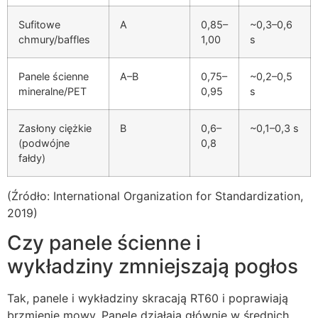
Sufitowe
A
0,85–
~0,3–0,6
chmury/baffles
1,00
s
Panele ścienne
A–B
0,75–
~0,2–0,5
mineralne/PET
0,95
s
Zasłony ciężkie
B
0,6–
~0,1–0,3 s
(podwójne
0,8
fałdy)
(Źródło: International Organization for Standardization,
2019)
Czy panele ścienne i
wykładziny zmniejszają pogłos
Tak, panele i wykładziny skracają RT60 i poprawiają
brzmienie mowy. Panele działają głównie w średnich