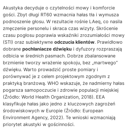
Akustyka decyduje o czytelności mowy i komforcie
gości. Zbyt długi RT60 wzmacnia hałas tła i wymusza
podnoszenie głosu. W rezultacie rośnie LAeq, co nasila
zmęczenie personelu i skraca czas wizyty. Skrócenie
czasu pogłosu poprawia wskaźniki zrozumiałości mowy
(STI) oraz subiektywne
odczucia klientów
. Prawidłowo
dobrane
pochłaniacze dźwięku
i dyfuzory rozpraszają
odbicia w średnich pasmach. Dobrze zbalansowane
brzmienie tworzy wrażenie spokoju, bez „martwego”
dźwięku. Warto prowadzić proste pomiary i
porównywać je z celem projektowym zgodnym z
praktyką branżową. WHO wskazuje, że nadmierny hałas
pogarsza samopoczucie i zdrowie populacji miejskiej
(Źródło: World Health Organization, 2018). EEA
klasyfikuje hałas jako jedno z kluczowych zagrożeń
środowiskowych w Europie (Źródło: European
Environment Agency, 2022). Te wnioski wzmacniają
priorytet akustyki w gościnności.