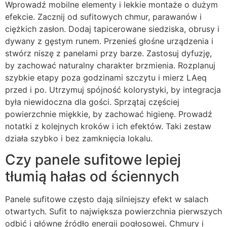
Wprowadź mobilne elementy i lekkie montaże o dużym
efekcie. Zacznij od sufitowych chmur, parawanów i
ciężkich zasłon. Dodaj tapicerowane siedziska, obrusy i
dywany z gęstym runem. Przenieś głośne urządzenia i
stwórz niszę z panelami przy barze. Zastosuj dyfuzję,
by zachować naturalny charakter brzmienia. Rozplanuj
szybkie etapy poza godzinami szczytu i mierz LAeq
przed i po. Utrzymuj spójność kolorystyki, by integracja
była niewidoczna dla gości. Sprzątaj częściej
powierzchnie miękkie, by zachować higienę. Prowadź
notatki z kolejnych kroków i ich efektów. Taki zestaw
działa szybko i bez zamknięcia lokalu.
Czy panele sufitowe lepiej
tłumią hałas od ściennych
Panele sufitowe często dają silniejszy efekt w salach
otwartych. Sufit to największa powierzchnia pierwszych
odbić i główne źródło energii pogłosowej. Chmury i