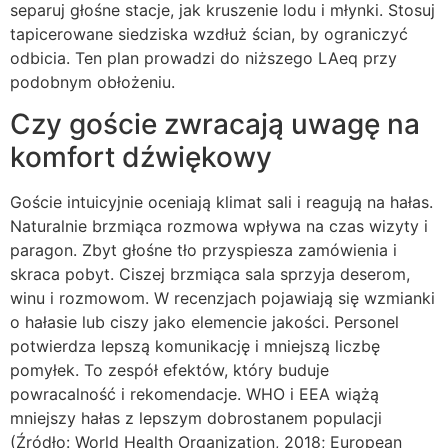
separuj głośne stacje, jak kruszenie lodu i młynki. Stosuj
tapicerowane siedziska wzdłuż ścian, by ograniczyć
odbicia. Ten plan prowadzi do niższego LAeq przy
podobnym obłożeniu.
Czy goście zwracają uwagę na
komfort dźwiękowy
Goście intuicyjnie oceniają klimat sali i reagują na hałas.
Naturalnie brzmiąca rozmowa wpływa na czas wizyty i
paragon. Zbyt głośne tło przyspiesza zamówienia i
skraca pobyt. Ciszej brzmiąca sala sprzyja deserom,
winu i rozmowom. W recenzjach pojawiają się wzmianki
o hałasie lub ciszy jako elemencie jakości. Personel
potwierdza lepszą komunikację i mniejszą liczbę
pomyłek. To zespół efektów, który buduje
powracalność i rekomendacje. WHO i EEA wiążą
mniejszy hałas z lepszym dobrostanem populacji
(Źródło: World Health Organization, 2018; European