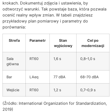
krokach. Dokumentuj zdjęcia i ustawienia, by
odtworzyć warunki. Tak powstaje baza, która pozwala
ocenić realny wpływ zmian. W tabeli znajdziesz
przykładowy plan pomiarowy i parametry do
porównania:
Strefa
Parametr
Stan
Cel po
wyjściowy
modernizacji
Sala
RT60
1,6 s
0,8–1,0 s
główna
Bar
LAeq
77 dBA
68–70 dBA
Wejście
RT60
1,2 s
0,7–0,9 s
(Źródło: International Organization for Standardization,
2019)