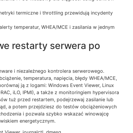
tryki termiczne i throttling przewidują incydenty
alerty temperatur, WHEA/MCE i zasilania w jednym
e restarty serwera po
mware i niezależnego kontrolera serwerowego.
bciążenie, temperatura, napięcia, błędy WHEA/MCE,
porównaj ją z logami: Windows Event Viewer, Linux
DRAC, iLO, IPMI), a także z monitoringiem hypervisora
ów tuż przed restartem, podejrzewaj zasilanie lub
ląd, a potem przejdziesz do testów obciążeniowych
ochodzenia i pozwala szybko wskazać winowajcę
wiskiem energetycznym.
nt Viewer, journalctl, dmesg.