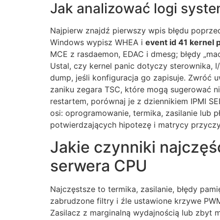
Jak analizować logi syste
Najpierw znajdź pierwszy wpis błędu poprzed
Windows wypisz WHEA i
event id 41 kernel
MCE z rasdaemon, EDAC i dmesg; błędy „mac
Ustal, czy kernel panic dotyczy sterownika, 
dump, jeśli konfiguracja go zapisuje. Zwróć 
zaniku zegara TSC, które mogą sugerować nies
restartem, porównaj je z dziennikiem IPMI SE
osi: oprogramowanie, termika, zasilanie lub 
potwierdzających hipotezę i matrycy przyczy
Jakie czynniki najczęś
serwera CPU
Najczęstsze to termika, zasilanie, błędy pami
zabrudzone filtry i źle ustawione krzywe PWM 
Zasilacz z marginalną wydajnością lub zbyt 