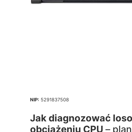
NIP:
5291837508
Jak diagnozować loso
obciążeniu CPU
– plan