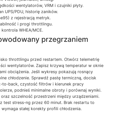
dkości wentylatorów, VRM i czujniki płyty.
tan UPS/PDU, historię zaników.
e95) z rejestracją metryk.
ilność i progi throttlingu.
 i kontrola WHEA/MCE.
powodowany przegrzaniem
sko throttlingu przed restartem. Otwórz telemetrię
ści wentylatorów. Zapisz krzywą temperatur w oknie
kami obciążenia. Jeśli wykresy pokazują rosnący
dolne chłodzenie. Sprawdź pastę termiczną, docisk
-to-back, czystość filtrów i kierunek pracy
lerze, podnieś minimalne obroty i porównaj wyniki.
 oraz szczelność przestrzeni między urządzeniami.
test stress-ng przez 60 minut. Brak restartu to
 wymaga stałej korekty profili chłodzenia.