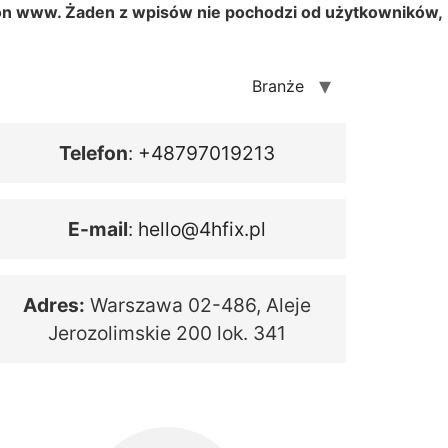
tron www. Żaden z wpisów nie pochodzi od użytkowników,
Branże
Telefon
:
+48797019213
E-mail
:
hello@4hfix.pl
Adres:
Warszawa 02-486, Aleje
Jerozolimskie 200 lok. 341