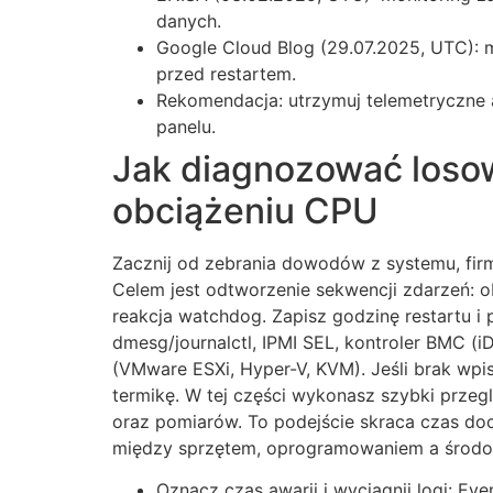
danych.
Google Cloud Blog (29.07.2025, UTC): me
przed restartem.
Rekomendacja: utrzymuj telemetryczne 
panelu.
Jak diagnozować losow
obciążeniu CPU
Zacznij od zebrania dowodów z systemu, fir
Celem jest odtworzenie sekwencji zdarzeń: o
reakcja watchdog. Zapisz godzinę restartu i 
dmesg/journalctl, IPMI SEL, kontroler BMC (i
(VMware ESXi, Hyper-V, KVM). Jeśli brak wpis
termikę. W tej części wykonasz szybki przeg
oraz pomiarów. To podejście skraca czas d
między sprzętem, oprogramowaniem a środo
Oznacz czas awarii i wyciągnij logi: Eve