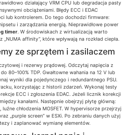
rawidłowo działający VRM CPU lub degradacja pasty
tensywnymi obciążeniami. Błędy ECC i EDAC
ci lub kontrolerem. Do tego dochodzi firmware:
ipsetu i zarządzania energią. Nieprawidłowe power
g timer
. W środowiskach z wirtualizacją warto
 „NUMA affinity”, które wpływają na rozkład ciepła.
emy ze sprzętem i zasilaczem
zytowej i rezerwy prądowej. Odczytaj napięcia z
ie do 80–100% TDP. Gwałtowne wahania na 12 V lub
naj wyniki dla pojedynczego i redundantnego PSU.
acku, korzystając z historii zdarzeń. Wykonaj testy
kcje ECC i zgłoszenia EDAC. Jeżeli licznik korekcji
między kanałami. Następnie obejrzyj płytę główną:
, luźne chłodzenia MOSFET. W hypervisorze przejrzyj
raz „purple screen” w ESXi. Po zebraniu danych użyj
potezy i zaplanować wymianę elementów.