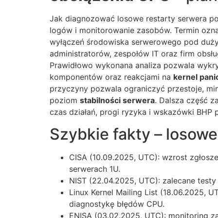
Jak diagnozować losowe restarty serwera po
logów i monitorowanie zasobów. Termin ozna
wyłączeń środowiska serwerowego pod dużym
administratorów, zespołów IT oraz firm obsług
Prawidłowo wykonana analiza pozwala wykryć
komponentów oraz reakcjami na
kernel pani
przyczyny pozwala ograniczyć przestoje, mi
poziom
stabilności serwera
. Dalsza część 
czas działań, progi ryzyka i wskazówki BHP 
Szybkie fakty – losowe
CISA (10.09.2025, UTC): wzrost zgłosz
serwerach 1U.
NIST (22.04.2025, UTC): zalecane testy
Linux Kernel Mailing List (18.06.2025, 
diagnostykę błędów CPU.
ENISA (03.02.2025, UTC): monitoring za