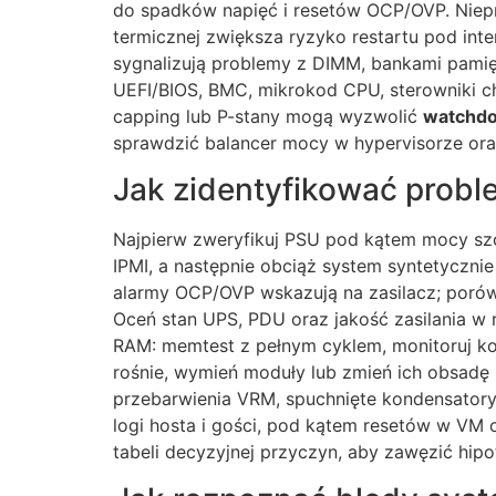
do spadków napięć i resetów OCP/OVP. Niep
termicznej zwiększa ryzyko restartu pod in
sygnalizują problemy z DIMM, bankami pamię
UEFI/BIOS, BMC, mikrokod CPU, sterowniki ch
capping lub P-stany mogą wyzwolić
watchdo
sprawdzić balancer mocy w hypervisorze oraz
Jak zidentyfikować probl
Najpierw zweryfikuj PSU pod kątem mocy szc
IPMI, a następnie obciąż system syntetyczn
alarmy OCP/OVP wskazują na zasilacz; porów
Oceń stan UPS, PDU oraz jakość zasilania w r
RAM: memtest z pełnym cyklem, monitoruj kore
rośnie, wymień moduły lub zmień ich obsadę 
przebarwienia VRM, spuchnięte kondensatory
logi hosta i gości, pod kątem resetów w VM o
tabeli decyzyjnej przyczyn, aby zawęzić hi