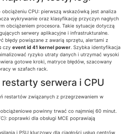
 obciążeniu CPU: pierwszą wskazówką jest analiza
cza wykrywanie oraz klasyfikację przyczyn nagłych
 obciążeniem procesora. Takie sytuacje dotyczą
ujących serwery aplikacyjne i infrastrukturalne.
 błędy powiązane z awarią sprzętu, alertami z
c
czy
event id 41 kernel power
. Szybka identyfikacja
nimalizować ryzyko utraty danych i utrzymać wysoki
zawiera gotowe kroki, matryce błędów, szacowany
pracy w szafach rack.
 restarty serwera i CPU
eń restartów związanych z przegrzewaniem w
 obciążeniowe powinny trwać co najmniej 60 minut.
UTC): poprawki dla obsługi MCE poprawiają
silania i PSU kluczowy dla ciągłości usług centrów