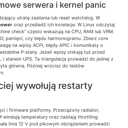
mowe serwera i kernel panic
zający utratę zasilania lub reset watchdog. W
 power
oraz prześledź ich korelacje. W Linux odczytaj
hine check” często wskazują na CPU, RAM lub VRM.
I/O, pamięci, czy błędu harmonogramu. Zbierz core
uwagę na wpisy ACPI, błędy APIC i komunikaty o
tabilne P-stany. Jeżeli wpisy znikają tuż przed
L i stanem UPS. Ta triangulacja prowadzi do jednej z
płyta główna. Później wrócisz do testów
n.
ciej wywołują restarty
ęci i firmware platformy. Przeciążony radiator,
windują temperatury oraz nasilają throttling.
mała linia 12 V pod pikowym obciążeniem prowadzi