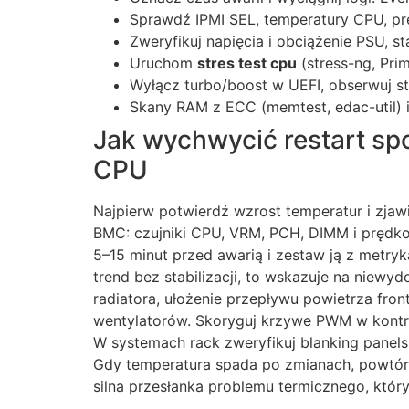
Sprawdź IPMI SEL, temperatury CPU, prę
Zweryfikuj napięcia i obciążenie PSU, s
Uruchom
stres test cpu
(stress-ng, Prim
Wyłącz turbo/boost w UEFI, obserwuj stab
Skany RAM z ECC (memtest, edac-util)
Jak wychwycić restart s
CPU
Najpierw potwierdź wzrost temperatur i zjawi
BMC: czujniki CPU, VRM, PCH, DIMM i prędko
5–15 minut przed awarią i zestaw ją z metry
trend bez stabilizacji, to wskazuje na niewy
radiatora, ułożenie przepływu powietrza front
wentylatorów. Skoryguj krzywe PWM w kontro
W systemach rack zweryfikuj blanking panels
Gdy temperatura spada po zmianach, powtórz 
silna przesłanka problemu termicznego, który