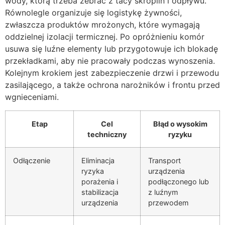
wody, którą trzeba zebrać z tacy skroplin i odpływu.
Równolegle organizuje się logistykę żywności,
zwłaszcza produktów mrożonych, które wymagają
oddzielnej izolacji termicznej. Po opróżnieniu komór
usuwa się luźne elementy lub przygotowuje ich blokadę
przekładkami, aby nie pracowały podczas wynoszenia.
Kolejnym krokiem jest zabezpieczenie drzwi i przewodu
zasilającego, a także ochrona narożników i frontu przed
wgnieceniami.
Etap
Cel
Błąd o wysokim
techniczny
ryzyku
Odłączenie
Eliminacja
Transport
ryzyka
urządzenia
porażenia i
podłączonego lub
stabilizacja
z luźnym
urządzenia
przewodem