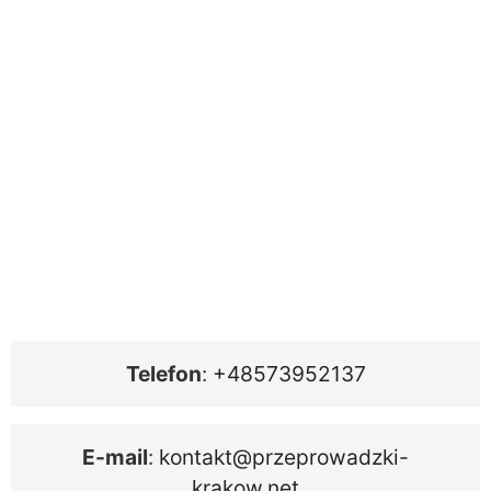
Telefon
:
+48573952137
E-mail
:
kontakt@przeprowadzki-
krakow.net